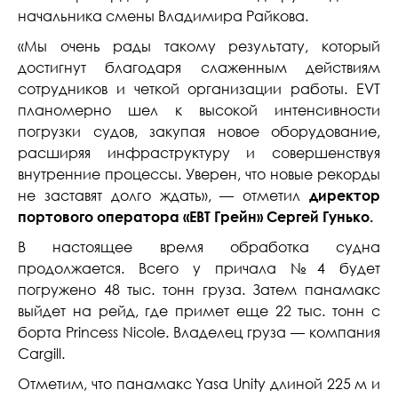
начальника смены Владимира Райкова.
«Мы очень рады такому результату, который
достигнут благодаря слаженным действиям
сотрудников и четкой организации работы. EVT
планомерно шел к высокой интенсивности
погрузки судов, закупая новое оборудование,
расширяя инфраструктуру и совершенствуя
внутренние процессы. Уверен, что новые рекорды
не заставят долго ждать», — отметил
директор
портового оператора
«
ЕВТ Грейн
»
Сергей Гунько.
В настоящее время обработка судна
продолжается. Всего у причала №4 будет
погружено 48 тыс. тонн груза. Затем панамакс
выйдет на рейд, где примет еще 22 тыс. тонн с
борта Princess Nicole. Владелец груза — компания
Cargill.
Отметим, что панамакс Yasa Unity длиной 225 м и